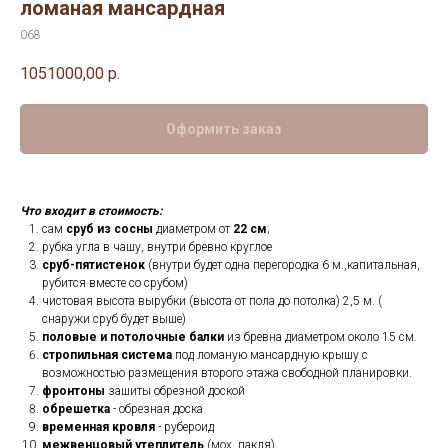
ломаная мансардная
068
1051000,00
р.
Оформить заказ
Что входит в стоимость:
сам
сруб из сосны
диаметром от
22 см
;
рубка угла в чашу, внутри бревно круглое
сруб-пятистенок
(внутри будет одна перегородка 6 м.,капитальная,
рубится вместе со срубом)
чистовая высота вырубки (высота от пола до потолка) 2,5 м. (
снаружи сруб будет выше)
половые и потолочные балки
из бревна диаметром около 15 см.
стропильная система
под ломаную мансардную крышу с
возможностью размещения второго этажа свободной планировки.
фронтоны
зашиты обрезной доской
обрешетка
- обрезная доска
временная кровля
- рубероид
межвенцовый утеплитель
(мох, пакля)